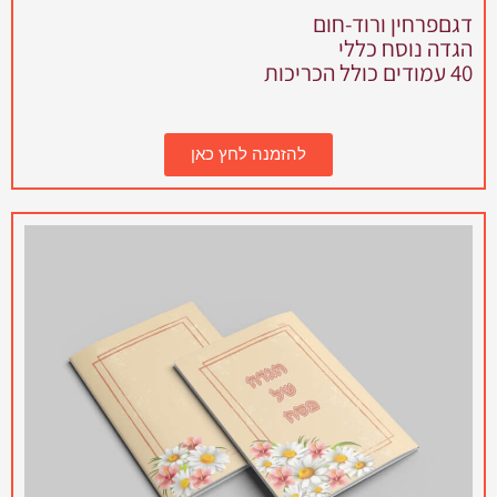
דגםפרחין ורוד-חום
הגדה נוסח כללי
40 עמודים כולל הכריכות
להזמנה לחץ כאן