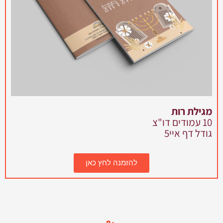
מגילת רות
10 עמודים דו"צ
גודל דף איי5
להזמנה לחץ כאן