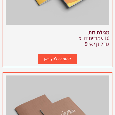
מגילת רות
10 עמודים דו"צ
גודל דף איי5
להזמנה לחץ כאן